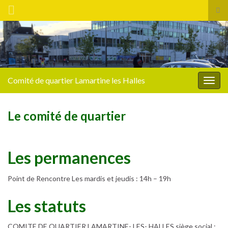
Tog
sea
Search for:
for
Comité de quartier Lamartine les Halles
Togg
navig
Le comité de quartier
Les permanences
Point de Rencontre Les mardis et jeudis : 14h – 19h
Les statuts
COMITE DE QUARTIER LAMARTINE- LES- HALLES siège social :