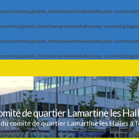
ome/comitesq/public_html/lamartineleshalles/wp-content/plu
omitesq/public_html/lamartineleshalles/wp-content/plugins
ome/comitesq/public_html/lamartineleshalles/wp-content/plu
omitesq/public_html/lamartineleshalles/wp-content/plugins
mité de quartier Lamartine les Hal
 du comité de quartier Lamartine les Halles à 