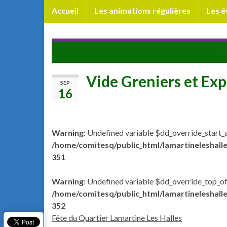
Accueil
Les animations régulières
Les 
Vide Greniers et Exposition Véhicules Anciens
Vide Greniers et Exp
SEP
16
Warning
: Undefined variable $dd_override_start_
/home/comitesq/public_html/lamartineleshalle
351
Warning
: Undefined variable $dd_override_top_of
/home/comitesq/public_html/lamartineleshalle
352
Fête du Quartier Lamartine Les Halles