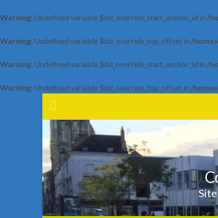
Warning
: Undefined variable $dd_override_start_anchor_id in
/h
Warning
: Undefined variable $dd_override_top_offset in
/home/c
Warning
: Undefined variable $dd_override_start_anchor_id in
/h
Warning
: Undefined variable $dd_override_top_offset in
/home/c
Co
Site