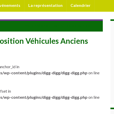
événements
La représentation
Calendrier
Renouvellement des CVL, impliquez-vous !!!
osition Véhicules Anciens
anchor_id in
s/wp-content/plugins/digg-digg/digg-digg.php
on line
fset in
s/wp-content/plugins/digg-digg/digg-digg.php
on line